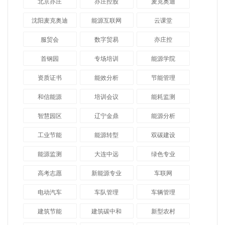
北京亦庄
亦庄控股
麦克奥迪
沈阳麦克奥迪
能源互联网
云课堂
服贸会
数字贸易
亦庄控
首钢园
专场培训
能源学院
资质证书
能效分析
节能管理
和信能源
培训会议
能耗监测
智慧园区
辽宁金鼎
能源分析
工业节能
能源转型
双碳建设
能源监测
大连中远
绿色专业
高考志愿
新能源专业
车联网
电动汽车
车队管理
车辆管理
建筑节能
建筑碳中和
新型农村