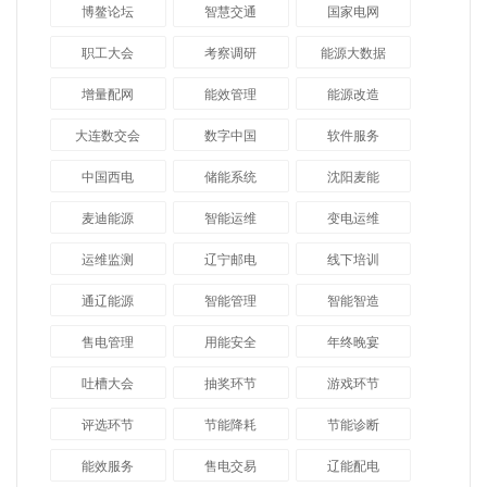
博鳌论坛
智慧交通
国家电网
职工大会
考察调研
能源大数据
增量配网
能效管理
能源改造
大连数交会
数字中国
软件服务
中国西电
储能系统
沈阳麦能
麦迪能源
智能运维
变电运维
运维监测
辽宁邮电
线下培训
通辽能源
智能管理
智能智造
售电管理
用能安全
年终晚宴
吐槽大会
抽奖环节
游戏环节
评选环节
节能降耗
节能诊断
能效服务
售电交易
辽能配电