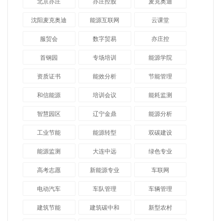
北京亦庄
亦庄控股
麦克奥迪
沈阳麦克奥迪
能源互联网
云课堂
服贸会
数字贸易
亦庄控
首钢园
专场培训
能源学院
资质证书
能效分析
节能管理
和信能源
培训会议
能耗监测
智慧园区
辽宁金鼎
能源分析
工业节能
能源转型
双碳建设
能源监测
大连中远
绿色专业
高考志愿
新能源专业
车联网
电动汽车
车队管理
车辆管理
建筑节能
建筑碳中和
新型农村