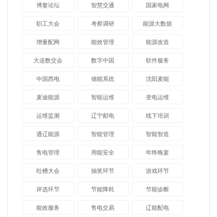
博鳌论坛
智慧交通
国家电网
职工大会
考察调研
能源大数据
增量配网
能效管理
能源改造
大连数交会
数字中国
软件服务
中国西电
储能系统
沈阳麦能
麦迪能源
智能运维
变电运维
运维监测
辽宁邮电
线下培训
通辽能源
智能管理
智能智造
售电管理
用能安全
年终晚宴
吐槽大会
抽奖环节
游戏环节
评选环节
节能降耗
节能诊断
能效服务
售电交易
辽能配电