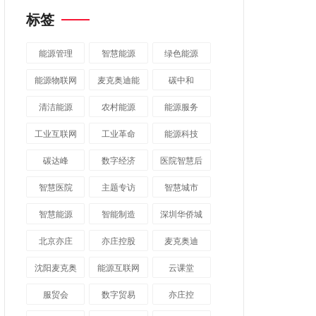
标签
能源管理
智慧能源
绿色能源
能源物联网
麦克奥迪能
碳中和
源
清洁能源
农村能源
能源服务
工业互联网
工业革命
能源科技
碳达峰
数字经济
医院智慧后
勤
智慧医院
主题专访
智慧城市
​智慧能源
智能制造
深圳华侨城
北京亦庄
亦庄控股
麦克奥迪
沈阳麦克奥
能源互联网
云课堂
迪
服贸会
数字贸易
亦庄控