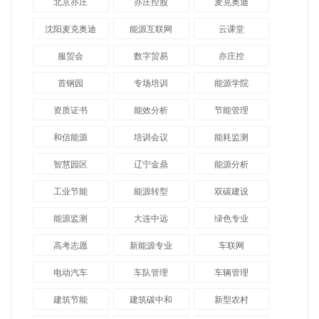
北京亦庄
亦庄控股
麦克奥迪
沈阳麦克奥迪
能源互联网
云课堂
服贸会
数字贸易
亦庄控
首钢园
专场培训
能源学院
资质证书
能效分析
节能管理
和信能源
培训会议
能耗监测
智慧园区
辽宁金鼎
能源分析
工业节能
能源转型
双碳建设
能源监测
大连中远
绿色专业
高考志愿
新能源专业
车联网
电动汽车
车队管理
车辆管理
建筑节能
建筑碳中和
新型农村