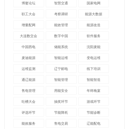
博鳌论坛
智慧交通
国家电网
职工大会
考察调研
能源大数据
增量配网
能效管理
能源改造
大连数交会
数字中国
软件服务
中国西电
储能系统
沈阳麦能
麦迪能源
智能运维
变电运维
运维监测
辽宁邮电
线下培训
通辽能源
智能管理
智能智造
售电管理
用能安全
年终晚宴
吐槽大会
抽奖环节
游戏环节
评选环节
节能降耗
节能诊断
能效服务
售电交易
辽能配电