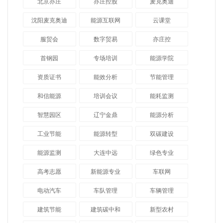
北京亦庄
亦庄控股
麦克奥迪
沈阳麦克奥迪
能源互联网
云课堂
服贸会
数字贸易
亦庄控
首钢园
专场培训
能源学院
资质证书
能效分析
节能管理
和信能源
培训会议
能耗监测
智慧园区
辽宁金鼎
能源分析
工业节能
能源转型
双碳建设
能源监测
大连中远
绿色专业
高考志愿
新能源专业
车联网
电动汽车
车队管理
车辆管理
建筑节能
建筑碳中和
新型农村