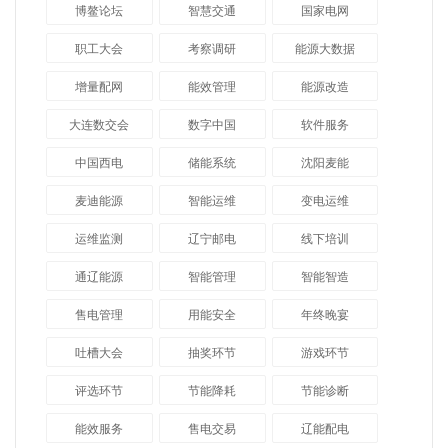
博鳌论坛
智慧交通
国家电网
职工大会
考察调研
能源大数据
增量配网
能效管理
能源改造
大连数交会
数字中国
软件服务
中国西电
储能系统
沈阳麦能
麦迪能源
智能运维
变电运维
运维监测
辽宁邮电
线下培训
通辽能源
智能管理
智能智造
售电管理
用能安全
年终晚宴
吐槽大会
抽奖环节
游戏环节
评选环节
节能降耗
节能诊断
能效服务
售电交易
辽能配电