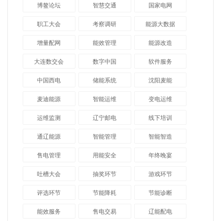
博鳌论坛
智慧交通
国家电网
职工大会
考察调研
能源大数据
增量配网
能效管理
能源改造
大连数交会
数字中国
软件服务
中国西电
储能系统
沈阳麦能
麦迪能源
智能运维
变电运维
运维监测
辽宁邮电
线下培训
通辽能源
智能管理
智能智造
售电管理
用能安全
年终晚宴
吐槽大会
抽奖环节
游戏环节
评选环节
节能降耗
节能诊断
能效服务
售电交易
辽能配电