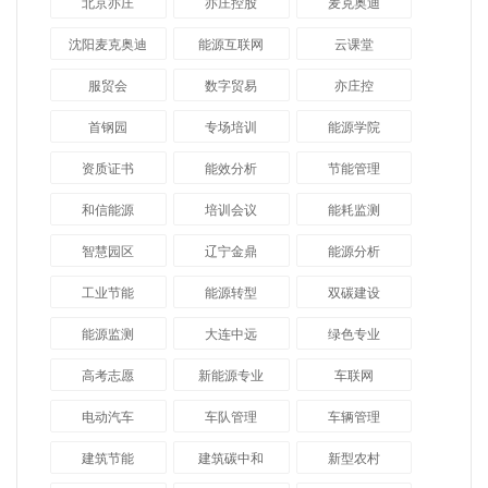
北京亦庄
亦庄控股
麦克奥迪
沈阳麦克奥迪
能源互联网
云课堂
服贸会
数字贸易
亦庄控
首钢园
专场培训
能源学院
资质证书
能效分析
节能管理
和信能源
培训会议
能耗监测
智慧园区
辽宁金鼎
能源分析
工业节能
能源转型
双碳建设
能源监测
大连中远
绿色专业
高考志愿
新能源专业
车联网
电动汽车
车队管理
车辆管理
建筑节能
建筑碳中和
新型农村