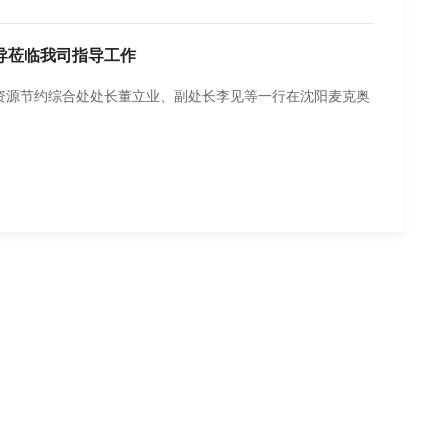
领导莅临我司指导工作
扬、资源节约综合处处长董立业、副处长李见等一行在沈阳麦克奥