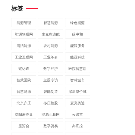
标签
能源管理
智慧能源
绿色能源
能源物联网
麦克奥迪能
碳中和
源
清洁能源
农村能源
能源服务
工业互联网
工业革命
能源科技
碳达峰
数字经济
医院智慧后
勤
智慧医院
主题专访
智慧城市
​智慧能源
智能制造
深圳华侨城
北京亦庄
亦庄控股
麦克奥迪
沈阳麦克奥
能源互联网
云课堂
迪
服贸会
数字贸易
亦庄控