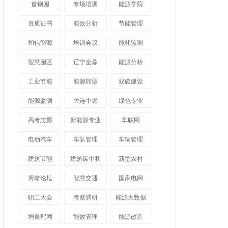
首钢园
专场培训
能源学院
资质证书
能效分析
节能管理
和信能源
培训会议
能耗监测
智慧园区
辽宁金鼎
能源分析
工业节能
能源转型
双碳建设
能源监测
大连中远
绿色专业
高考志愿
新能源专业
车联网
电动汽车
车队管理
车辆管理
建筑节能
建筑碳中和
新型农村
博鳌论坛
智慧交通
国家电网
职工大会
考察调研
能源大数据
增量配网
能效管理
能源改造