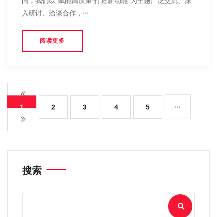
间，我们以“赋能高质量·打造新动能”为主题广泛交流、深
入研讨、洽谈合作，···
阅读更多
···
1
2
3
4
5
搜索