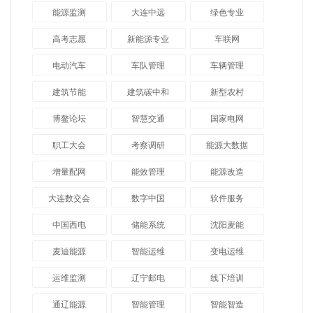
能源监测
大连中远
绿色专业
高考志愿
新能源专业
车联网
电动汽车
车队管理
车辆管理
建筑节能
建筑碳中和
新型农村
博鳌论坛
智慧交通
国家电网
职工大会
考察调研
能源大数据
增量配网
能效管理
能源改造
大连数交会
数字中国
软件服务
中国西电
储能系统
沈阳麦能
麦迪能源
智能运维
变电运维
运维监测
辽宁邮电
线下培训
通辽能源
智能管理
智能智造