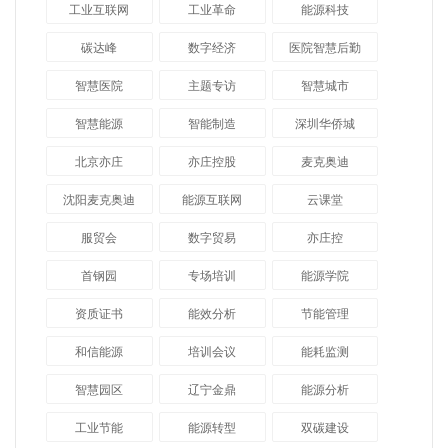
工业互联网
工业革命
能源科技
碳达峰
数字经济
医院智慧后勤
智慧医院
主题专访
智慧城市
​智慧能源
智能制造
深圳华侨城
北京亦庄
亦庄控股
麦克奥迪
沈阳麦克奥迪
能源互联网
云课堂
服贸会
数字贸易
亦庄控
首钢园
专场培训
能源学院
资质证书
能效分析
节能管理
和信能源
培训会议
能耗监测
智慧园区
辽宁金鼎
能源分析
工业节能
能源转型
双碳建设