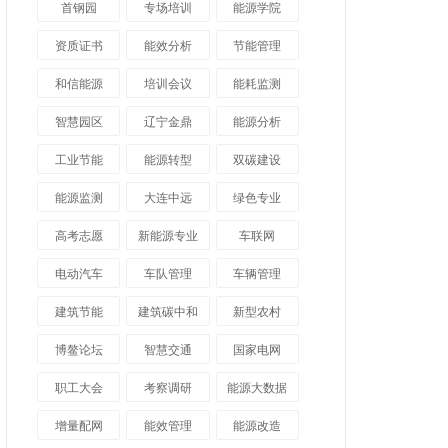
首钢园
专场培训
能源学院
资质证书
能效分析
节能管理
和信能源
培训会议
能耗监测
智慧园区
辽宁金鼎
能源分析
工业节能
能源转型
双碳建设
能源监测
大连中远
绿色专业
高考志愿
新能源专业
车联网
电动汽车
车队管理
车辆管理
建筑节能
建筑碳中和
新型农村
博鳌论坛
智慧交通
国家电网
职工大会
考察调研
能源大数据
增量配网
能效管理
能源改造