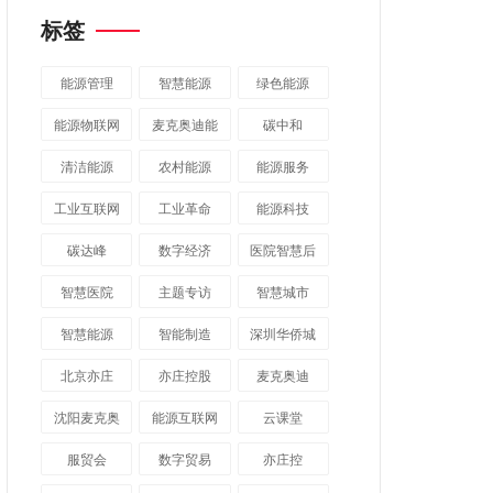
标签
能源管理
智慧能源
绿色能源
能源物联网
麦克奥迪能
碳中和
源
清洁能源
农村能源
能源服务
工业互联网
工业革命
能源科技
碳达峰
数字经济
医院智慧后
勤
智慧医院
主题专访
智慧城市
​智慧能源
智能制造
深圳华侨城
北京亦庄
亦庄控股
麦克奥迪
沈阳麦克奥
能源互联网
云课堂
迪
服贸会
数字贸易
亦庄控