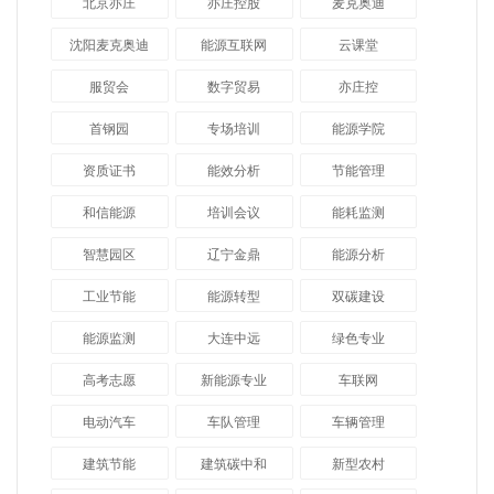
北京亦庄
亦庄控股
麦克奥迪
沈阳麦克奥迪
能源互联网
云课堂
服贸会
数字贸易
亦庄控
首钢园
专场培训
能源学院
资质证书
能效分析
节能管理
和信能源
培训会议
能耗监测
智慧园区
辽宁金鼎
能源分析
工业节能
能源转型
双碳建设
能源监测
大连中远
绿色专业
高考志愿
新能源专业
车联网
电动汽车
车队管理
车辆管理
建筑节能
建筑碳中和
新型农村