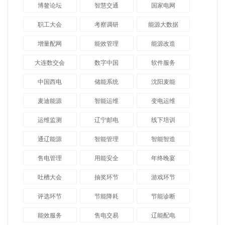
博鳌论坛
智慧交通
国家电网
职工大会
考察调研
能源大数据
增量配网
能效管理
能源改造
大连数交会
数字中国
软件服务
中国西电
储能系统
沈阳麦能
麦迪能源
智能运维
变电运维
运维监测
辽宁邮电
线下培训
通辽能源
智能管理
智能智造
售电管理
用能安全
年终晚宴
吐槽大会
抽奖环节
游戏环节
评选环节
节能降耗
节能诊断
能效服务
售电交易
辽能配电