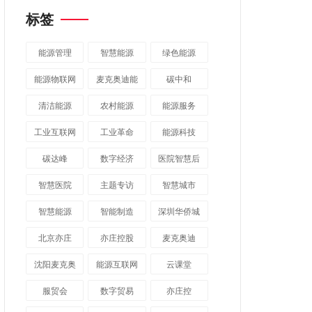
标签
能源管理
智慧能源
绿色能源
能源物联网
麦克奥迪能
碳中和
源
清洁能源
农村能源
能源服务
工业互联网
工业革命
能源科技
碳达峰
数字经济
医院智慧后
勤
智慧医院
主题专访
智慧城市
​智慧能源
智能制造
深圳华侨城
北京亦庄
亦庄控股
麦克奥迪
沈阳麦克奥
能源互联网
云课堂
迪
服贸会
数字贸易
亦庄控