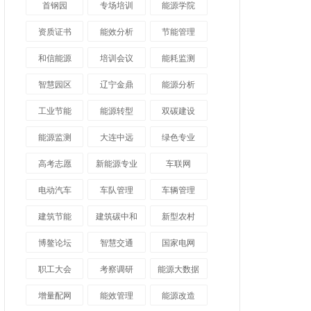
首钢园
专场培训
能源学院
资质证书
能效分析
节能管理
和信能源
培训会议
能耗监测
智慧园区
辽宁金鼎
能源分析
工业节能
能源转型
双碳建设
能源监测
大连中远
绿色专业
高考志愿
新能源专业
车联网
电动汽车
车队管理
车辆管理
建筑节能
建筑碳中和
新型农村
博鳌论坛
智慧交通
国家电网
职工大会
考察调研
能源大数据
增量配网
能效管理
能源改造