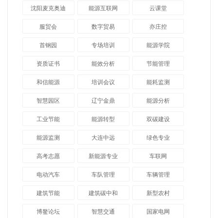
沈阳麦克奥迪
能源互联网
云课堂
服贸会
数字贸易
亦庄控
首钢园
专场培训
能源学院
资质证书
能效分析
节能管理
和信能源
培训会议
能耗监测
智慧园区
辽宁金鼎
能源分析
工业节能
能源转型
双碳建设
能源监测
大连中远
绿色专业
高考志愿
新能源专业
车联网
电动汽车
车队管理
车辆管理
建筑节能
建筑碳中和
新型农村
博鳌论坛
智慧交通
国家电网