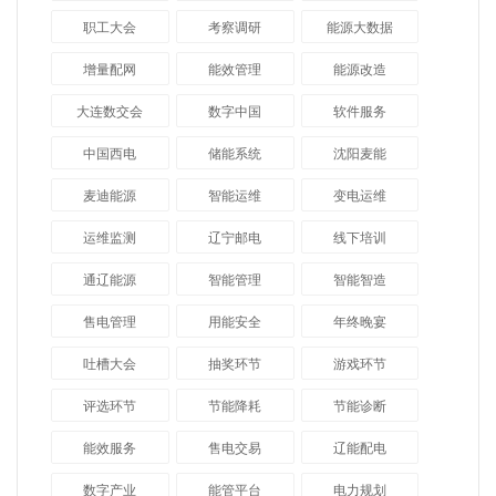
职工大会
考察调研
能源大数据
增量配网
能效管理
能源改造
大连数交会
数字中国
软件服务
中国西电
储能系统
沈阳麦能
麦迪能源
智能运维
变电运维
运维监测
辽宁邮电
线下培训
通辽能源
智能管理
智能智造
售电管理
用能安全
年终晚宴
吐槽大会
抽奖环节
游戏环节
评选环节
节能降耗
节能诊断
能效服务
售电交易
辽能配电
数字产业
能管平台
电力规划