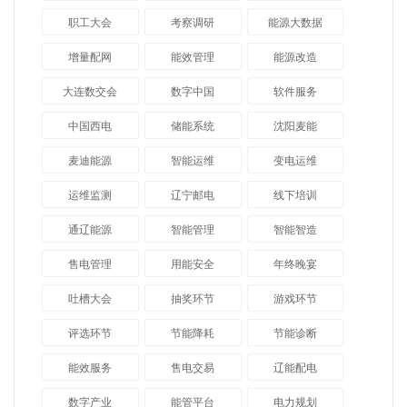
职工大会
考察调研
能源大数据
增量配网
能效管理
能源改造
大连数交会
数字中国
软件服务
中国西电
储能系统
沈阳麦能
麦迪能源
智能运维
变电运维
运维监测
辽宁邮电
线下培训
通辽能源
智能管理
智能智造
售电管理
用能安全
年终晚宴
吐槽大会
抽奖环节
游戏环节
评选环节
节能降耗
节能诊断
能效服务
售电交易
辽能配电
数字产业
能管平台
电力规划