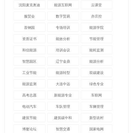
沈阳麦克奥迪
能源互联网
云课堂
服贸会
数字贸易
亦庄控
首钢园
专场培训
能源学院
资质证书
能效分析
节能管理
和信能源
培训会议
能耗监测
智慧园区
辽宁金鼎
能源分析
工业节能
能源转型
双碳建设
能源监测
大连中远
绿色专业
高考志愿
新能源专业
车联网
电动汽车
车队管理
车辆管理
建筑节能
建筑碳中和
新型农村
博鳌论坛
智慧交通
国家电网