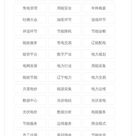
售电管理
用能安全
年终晚宴
吐槽大会
抽奖环节
游戏环节
评选环节
节能降耗
节能诊断
能效服务
售电交易
辽能配电
能管平台
数字产业
电力规划
电网发展
电力行业
用能采集
能效节能
辽宁电力
电力交易
月度电价
能源采集
电力运维
数据中心
光伏电站
光伏发电
光伏电价
数据分析
电能服务
节能服务
运维服务
商业模式
市工信局
新冠肺炎
节能改造