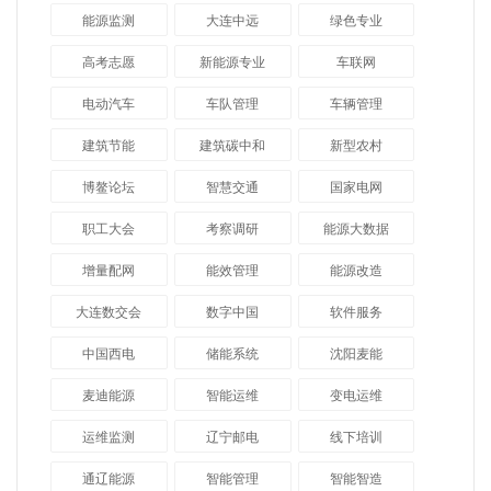
能源监测
大连中远
绿色专业
高考志愿
新能源专业
车联网
电动汽车
车队管理
车辆管理
建筑节能
建筑碳中和
新型农村
博鳌论坛
智慧交通
国家电网
职工大会
考察调研
能源大数据
增量配网
能效管理
能源改造
大连数交会
数字中国
软件服务
中国西电
储能系统
沈阳麦能
麦迪能源
智能运维
变电运维
运维监测
辽宁邮电
线下培训
通辽能源
智能管理
智能智造