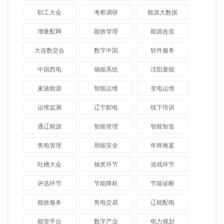
职工大会
考察调研
能源大数据
增量配网
能效管理
能源改造
大连数交会
数字中国
软件服务
中国西电
储能系统
沈阳麦能
麦迪能源
智能运维
变电运维
运维监测
辽宁邮电
线下培训
通辽能源
智能管理
智能智造
售电管理
用能安全
年终晚宴
吐槽大会
抽奖环节
游戏环节
评选环节
节能降耗
节能诊断
能效服务
售电交易
辽能配电
能管平台
数字产业
电力规划