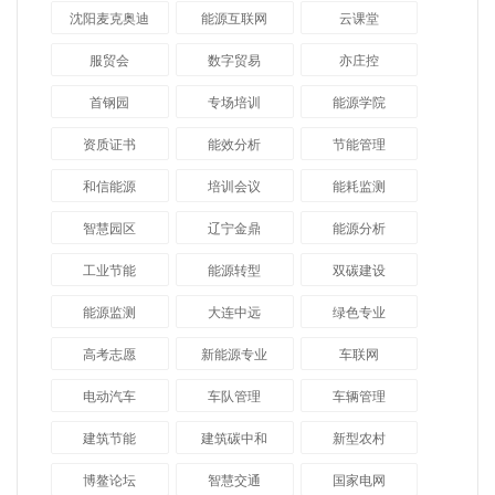
沈阳麦克奥迪
能源互联网
云课堂
服贸会
数字贸易
亦庄控
首钢园
专场培训
能源学院
资质证书
能效分析
节能管理
和信能源
培训会议
能耗监测
智慧园区
辽宁金鼎
能源分析
工业节能
能源转型
双碳建设
能源监测
大连中远
绿色专业
高考志愿
新能源专业
车联网
电动汽车
车队管理
车辆管理
建筑节能
建筑碳中和
新型农村
博鳌论坛
智慧交通
国家电网