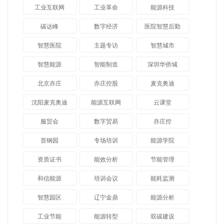
工业互联网
工业革命
能源科技
碳达峰
数字经济
医院智慧后勤
智慧医院
主题专访
智慧城市
​智慧能源
智能制造
深圳华侨城
北京亦庄
亦庄控股
麦克奥迪
沈阳麦克奥迪
能源互联网
云课堂
服贸会
数字贸易
亦庄控
首钢园
专场培训
能源学院
资质证书
能效分析
节能管理
和信能源
培训会议
能耗监测
智慧园区
辽宁金鼎
能源分析
工业节能
能源转型
双碳建设