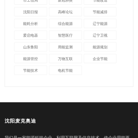
市工信局
新冠肺炎
节能改造
沈阳日报
高峰论坛
节能减排
能耗分析
综合能源
辽宁能源
爱启电器
智慧医疗
辽宁卫视
山东鲁阳
用能监测
能源规划
能源管控
万物互联
企业节能
节能技术
电机节能
沈阳麦克奥迪
我们是一家能源科技企业，利用互联网及信息技术，使企业用能更