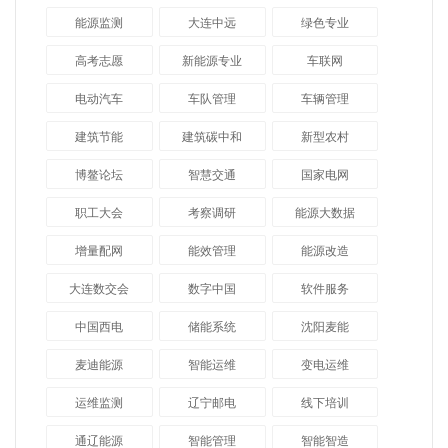
能源监测
大连中远
绿色专业
高考志愿
新能源专业
车联网
电动汽车
车队管理
车辆管理
建筑节能
建筑碳中和
新型农村
博鳌论坛
智慧交通
国家电网
职工大会
考察调研
能源大数据
增量配网
能效管理
能源改造
大连数交会
数字中国
软件服务
中国西电
储能系统
沈阳麦能
麦迪能源
智能运维
变电运维
运维监测
辽宁邮电
线下培训
通辽能源
智能管理
智能智造