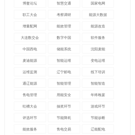
博鳌论坛
智慧交通
国家电网
职工大会
考察调研
能源大数据
增量配网
能效管理
能源改造
大连数交会
数字中国
软件服务
中国西电
储能系统
沈阳麦能
麦迪能源
智能运维
变电运维
运维监测
辽宁邮电
线下培训
通辽能源
智能管理
智能智造
售电管理
用能安全
年终晚宴
吐槽大会
抽奖环节
游戏环节
评选环节
节能降耗
节能诊断
能效服务
售电交易
辽能配电