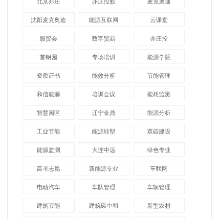
北京亦庄
亦庄控股
麦克奥迪
沈阳麦克奥迪
能源互联网
云课堂
服贸会
数字贸易
亦庄控
首钢园
专场培训
能源学院
资质证书
能效分析
节能管理
和信能源
培训会议
能耗监测
智慧园区
辽宁金鼎
能源分析
工业节能
能源转型
双碳建设
能源监测
大连中远
绿色专业
高考志愿
新能源专业
车联网
电动汽车
车队管理
车辆管理
建筑节能
建筑碳中和
新型农村