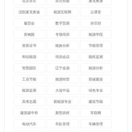
北京亦庄
亦庄控股
麦克奥迪
沈阳麦克奥迪
能源互联网
云课堂
服贸会
数字贸易
亦庄控
首钢园
专场培训
能源学院
资质证书
能效分析
节能管理
和信能源
培训会议
能耗监测
智慧园区
辽宁金鼎
能源分析
工业节能
能源转型
双碳建设
能源监测
大连中远
绿色专业
高考志愿
新能源专业
建筑节能
建筑碳中和
新型农村
车联网
电动汽车
车队管理
车辆管理