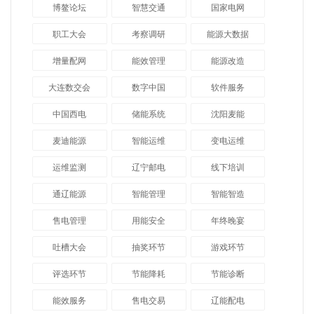
博鳌论坛
智慧交通
国家电网
职工大会
考察调研
能源大数据
增量配网
能效管理
能源改造
大连数交会
数字中国
软件服务
中国西电
储能系统
沈阳麦能
麦迪能源
智能运维
变电运维
运维监测
辽宁邮电
线下培训
通辽能源
智能管理
智能智造
售电管理
用能安全
年终晚宴
吐槽大会
抽奖环节
游戏环节
评选环节
节能降耗
节能诊断
能效服务
售电交易
辽能配电