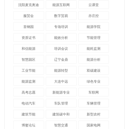
沈阳麦克奥迪
能源互联网
云课堂
服贸会
数字贸易
亦庄控
首钢园
专场培训
能源学院
资质证书
能效分析
节能管理
和信能源
培训会议
能耗监测
智慧园区
辽宁金鼎
能源分析
工业节能
能源转型
双碳建设
能源监测
大连中远
绿色专业
高考志愿
新能源专业
车联网
电动汽车
车队管理
车辆管理
建筑节能
建筑碳中和
新型农村
博鳌论坛
智慧交通
国家电网