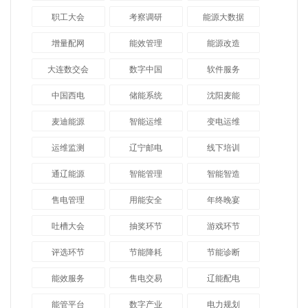
职工大会
考察调研
能源大数据
增量配网
能效管理
能源改造
大连数交会
数字中国
软件服务
中国西电
储能系统
沈阳麦能
麦迪能源
智能运维
变电运维
运维监测
辽宁邮电
线下培训
通辽能源
智能管理
智能智造
售电管理
用能安全
年终晚宴
吐槽大会
抽奖环节
游戏环节
评选环节
节能降耗
节能诊断
能效服务
售电交易
辽能配电
能管平台
数字产业
电力规划