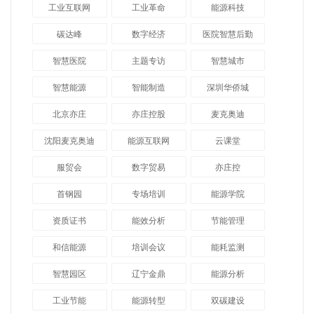
工业互联网
工业革命
能源科技
碳达峰
数字经济
医院智慧后勤
智慧医院
主题专访
智慧城市
​智慧能源
智能制造
深圳华侨城
北京亦庄
亦庄控股
麦克奥迪
沈阳麦克奥迪
能源互联网
云课堂
服贸会
数字贸易
亦庄控
首钢园
专场培训
能源学院
资质证书
能效分析
节能管理
和信能源
培训会议
能耗监测
智慧园区
辽宁金鼎
能源分析
工业节能
能源转型
双碳建设