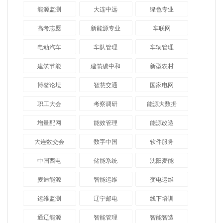
能源监测
大连中远
绿色专业
高考志愿
新能源专业
车联网
电动汽车
车队管理
车辆管理
建筑节能
建筑碳中和
新型农村
博鳌论坛
智慧交通
国家电网
职工大会
考察调研
能源大数据
增量配网
能效管理
能源改造
大连数交会
数字中国
软件服务
中国西电
储能系统
沈阳麦能
麦迪能源
智能运维
变电运维
运维监测
辽宁邮电
线下培训
通辽能源
智能管理
智能智造