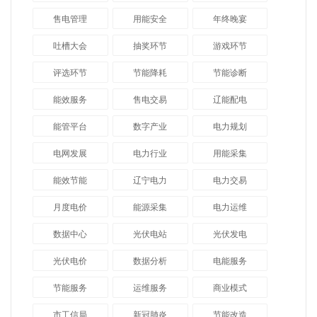
售电管理
用能安全
年终晚宴
吐槽大会
抽奖环节
游戏环节
评选环节
节能降耗
节能诊断
能效服务
售电交易
辽能配电
能管平台
数字产业
电力规划
电网发展
电力行业
用能采集
能效节能
辽宁电力
电力交易
月度电价
能源采集
电力运维
数据中心
光伏电站
光伏发电
光伏电价
数据分析
电能服务
节能服务
运维服务
商业模式
市工信局
新冠肺炎
节能改造