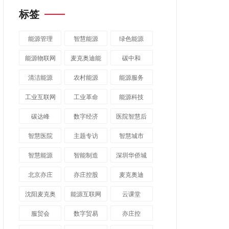
标签
能源管理
智慧能源
绿色能源
能源物联网
麦克奥迪能
碳中和
源
清洁能源
农村能源
能源服务
工业互联网
工业革命
能源科技
碳达峰
数字经济
医院智慧后
勤
智慧医院
主题专访
智慧城市
​智慧能源
智能制造
深圳华侨城
北京亦庄
亦庄控股
麦克奥迪
沈阳麦克奥
能源互联网
云课堂
迪
服贸会
数字贸易
亦庄控