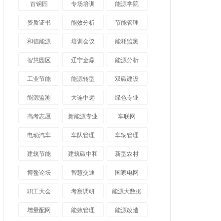
首钢园
专场培训
能源学院
资质证书
能效分析
节能管理
和信能源
培训会议
能耗监测
智慧园区
辽宁金鼎
能源分析
工业节能
能源转型
双碳建设
能源监测
大连中远
绿色专业
高考志愿
新能源专业
车联网
电动汽车
车队管理
车辆管理
建筑节能
建筑碳中和
新型农村
博鳌论坛
智慧交通
国家电网
职工大会
考察调研
能源大数据
增量配网
能效管理
能源改造