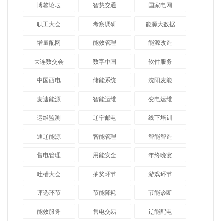
博鳌论坛
智慧交通
国家电网
职工大会
考察调研
能源大数据
增量配网
能效管理
能源改造
大连数交会
数字中国
软件服务
中国西电
储能系统
沈阳麦能
麦迪能源
智能运维
变电运维
运维监测
辽宁邮电
线下培训
通辽能源
智能管理
智能智造
售电管理
用能安全
年终晚宴
吐槽大会
抽奖环节
游戏环节
评选环节
节能降耗
节能诊断
能效服务
售电交易
辽能配电