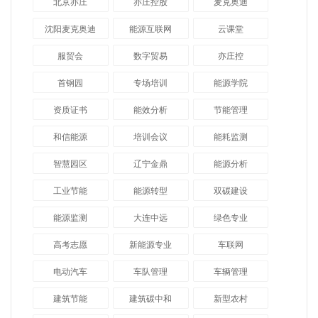
北京亦庄
亦庄控股
麦克奥迪
沈阳麦克奥迪
能源互联网
云课堂
服贸会
数字贸易
亦庄控
首钢园
专场培训
能源学院
资质证书
能效分析
节能管理
和信能源
培训会议
能耗监测
智慧园区
辽宁金鼎
能源分析
工业节能
能源转型
双碳建设
能源监测
大连中远
绿色专业
高考志愿
新能源专业
车联网
电动汽车
车队管理
车辆管理
建筑节能
建筑碳中和
新型农村