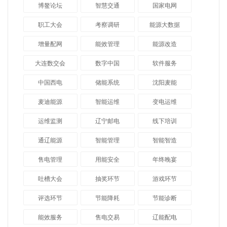
博鳌论坛
智慧交通
国家电网
职工大会
考察调研
能源大数据
增量配网
能效管理
能源改造
大连数交会
数字中国
软件服务
中国西电
储能系统
沈阳麦能
麦迪能源
智能运维
变电运维
运维监测
辽宁邮电
线下培训
通辽能源
智能管理
智能智造
售电管理
用能安全
年终晚宴
吐槽大会
抽奖环节
游戏环节
评选环节
节能降耗
节能诊断
能效服务
售电交易
辽能配电