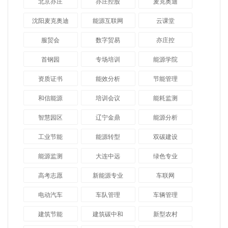
北京亦庄
亦庄控股
麦克奥迪
沈阳麦克奥迪
能源互联网
云课堂
服贸会
数字贸易
亦庄控
首钢园
专场培训
能源学院
资质证书
能效分析
节能管理
和信能源
培训会议
能耗监测
智慧园区
辽宁金鼎
能源分析
工业节能
能源转型
双碳建设
能源监测
大连中远
绿色专业
高考志愿
新能源专业
车联网
电动汽车
车队管理
车辆管理
建筑节能
建筑碳中和
新型农村